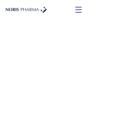
W trosce o zdrowie
i wspólną przyszłość
INNOWACYJNA FIRMA
FARMACEUTYCZNA
O NAS
Witamy w
NORIS PHARMA